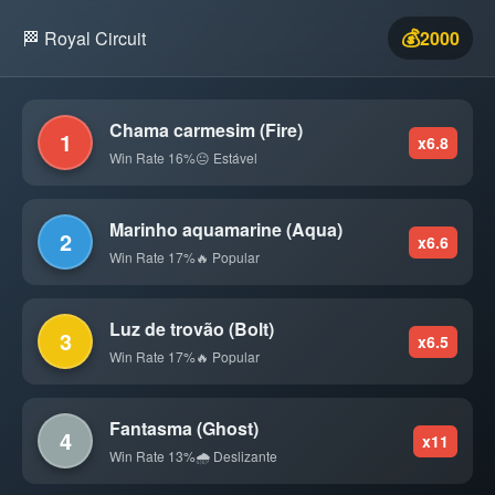
💰
🏁 Royal Circuit
2000
Chama carmesim (Fire)
1
x6.8
Win Rate 16%
😐 Estável
Marinho aquamarine (Aqua)
2
x6.6
Win Rate 17%
🔥 Popular
Luz de trovão (Bolt)
3
x6.5
Win Rate 17%
🔥 Popular
Fantasma (Ghost)
4
x11
Win Rate 13%
🌧️ Deslizante