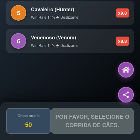
Cavaleiro (Hunter)
5
x9.8
Win Rate 14%
🌧️ Deslizante
Venenoso (Venom)
6
x8.8
Win Rate 14%
🌧️ Deslizante
POR FAVOR, SELECIONE O
Chips atuais
50
CORRIDA DE CÃES.